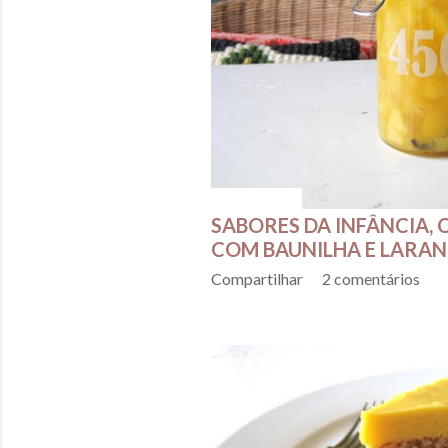
e
n
s
julho 31, 2016
SABORES DA INFÂNCIA,
COM BAUNILHA E LARAN
Compartilhar
2 comentários